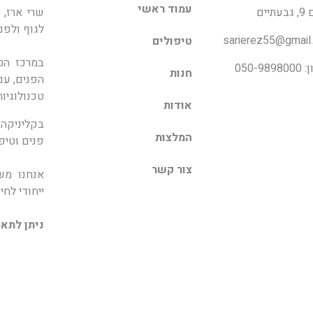
עמוד ראשי
תיים
שרי ארז, 
לגוף ולפנ
sarierez55@gmail
טיפולים
במרכז הט
050-98
חנות
הפנים, עם
טכנולוגיו
אודות
בקליניקה,
המלצות
פנים וטיפו
צור קשר
אנחנו מש
ייחודי לח
ניתן לתאם