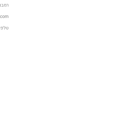
רמבם 9, גבע
.com
טלפון: 98000