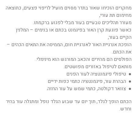
מחקרים הוכיחו שאור בתדר מסוים מועיל לריפוי פצעים, כתוצאה 
מחימום תת עורי, 
מעורר תהליכים טבעיים בעור מבלי לפגוע ברקמתו. 
כאשר פוגעת קרן האור בפיגמנט בכתם או בנימים – ה
מלנין
הקיים ב
עור
, 
הופכת אנרגיית האור לאנרגיית חום, הממיסה את התאים הכהים – 
את הכתם.
הפולסים הם מהירים והכאב המורגש הוא מינימלי.
מותאם לטיפול באזורים מפושטים. 
  טיפולי פיגמנטציה לעור הפנים 
●
  הבהרת עור, פיגמנטציה כתמי כפות ידיים
●
  צוואר דקולטה, כתמי שמש על עור החזה. 
●
הכתם הופך לגלד, תוך יום עד שבוע הגלד נופל ומתגלה עור בהיר 
וחדש. 