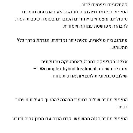
פיזיולוגיים פנימיים לרוב.
הטיפול בפיגמנטציה מן הסוג הזה היא באמצעות חומרים
טיפוליים, עוצמתיים ייחודיים העובדים בעומק שכבות העור,
להבהרה מפושטת עמוקה וייסודית.
פיגמנטציה סולארית, נראית יותר נקודתית, ונגרמת בדרך כלל
מהשמש.
אצלנו בקליניקה במרכז לאסתטיקה טכנולוגית
עובדים בשיטת complex hybrid treatment© –
שילוב טכנולוגיות לתוצאות ארוכות טווח.
הטיפול מחייב שילוב בחומרי הבהרה להמשך פעילות ושימור
בבית.
הטיפול מחייב הגנה מהשמש, קרם הגנה עם מסנן גבוה וכובע.