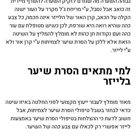
גבוהה השערה מה שגורם לזקיק השערה להשרף מיידית
זה כואב אבל נסבל, ע"י מריחת ג'ל מקרר על העור ישנה
הקלה על הכאב, קרן האור של הלייזר אינה חכמה, כל צבע
כהה שהיא רואה היא שורפת, לכן כשיש מטופלת עם עור
כהה ועם נקודות חן כהות לא מומלץ להמליץ על השיטה
הזאת אלא ללכן על הסרת שיער לצמיתות ע"י קרן אור ולא
ע"י לייזר.
למי מתאים הסרת שיער
בלייזר
מאוד מומלץ לעבור ייעוץ מקצועי לפני החלטה באיזו שיטה
כדאי לבחור בשבל טיפולי הסרת שיער לצמיתות, אבל
חשוב לדעת כי ההצלחות בטיפולי הסרת שיער באמצעות
לייזר אפשרי רק לכאלו עם צבע כהה של השיער.